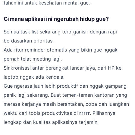
tahun ini untuk kesehatan mental gue.
Gimana aplikasi ini ngerubah hidup gue?
Semua task list sekarang terorganisir dengan rapi
berdasarkan prioritas.
Ada fitur reminder otomatis yang bikin gue nggak
pernah telat meeting lagi.
Sinkronisasi antar perangkat lancar jaya, dari HP ke
laptop nggak ada kendala.
Gue ngerasa jauh lebih produktif dan nggak gampang
panik lagi sekarang. Buat temen-temen kantoran yang
merasa kerjanya masih berantakan, coba deh luangkan
waktu cari tools produktivitas di
rrrrr
. Pilihannya
lengkap dan kualitas aplikasinya terjamin.