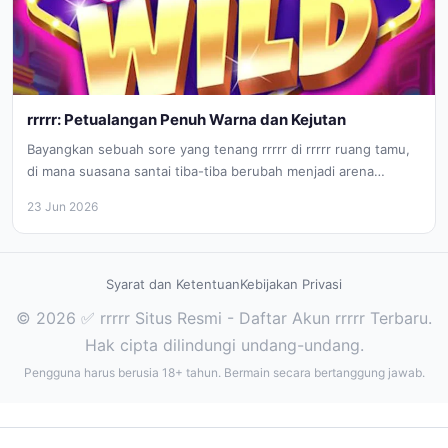
rrrrr: Petualangan Penuh Warna dan Kejutan
Bayangkan sebuah sore yang tenang rrrrr di rrrrr ruang tamu,
di mana suasana santai tiba-tiba berubah menjadi arena
permainan yang...
23 Jun 2026
Syarat dan Ketentuan
Kebijakan Privasi
© 2026 ✅ rrrrr Situs Resmi - Daftar Akun rrrrr Terbaru.
Hak cipta dilindungi undang-undang.
Pengguna harus berusia 18+ tahun. Bermain secara bertanggung jawab.