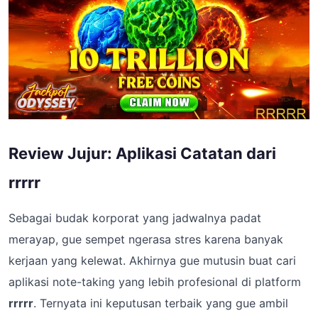
Review Jujur: Aplikasi Catatan dari
rrrrr
Sebagai budak korporat yang jadwalnya padat
merayap, gue sempet ngerasa stres karena banyak
kerjaan yang kelewat. Akhirnya gue mutusin buat cari
aplikasi note-taking yang lebih profesional di platform
rrrrr
. Ternyata ini keputusan terbaik yang gue ambil