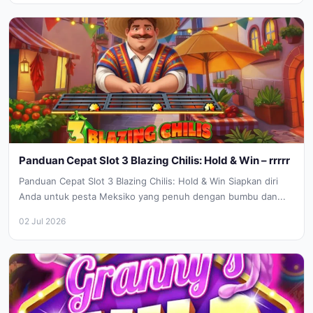
Panduan Cepat Slot 3 Blazing Chilis: Hold & Win – rrrrr
Panduan Cepat Slot 3 Blazing Chilis: Hold & Win Siapkan diri
Anda untuk pesta Meksiko yang penuh dengan bumbu dan...
02 Jul 2026