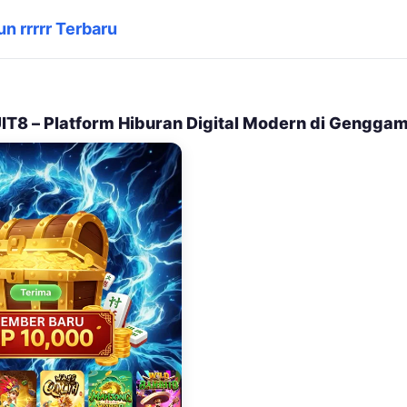
un rrrrr Terbaru
IT8 – Platform Hiburan Digital Modern di Gengga