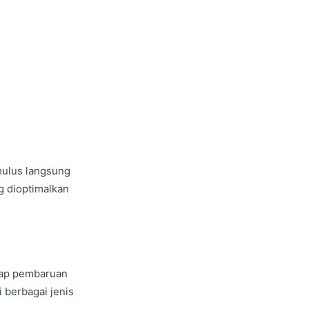
mulus langsung
g dioptimalkan
iap pembaruan
 berbagai jenis